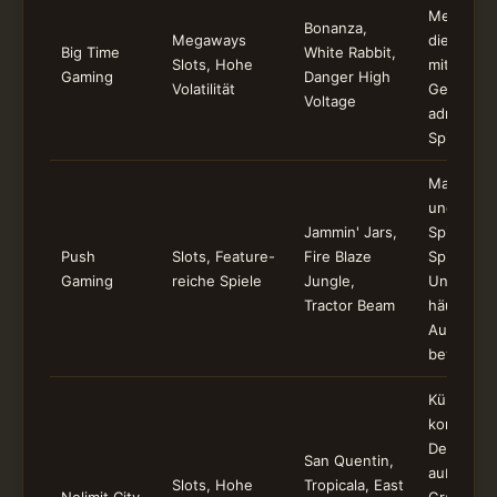
Megaways
Bonanza,
Megaways
die hochvo
Big Time
White Rabbit,
Slots, Hohe
mit mass
Gaming
Danger High
Volatilität
Gewinnpot
Voltage
adrenalin
Spieler s
Markanter 
und Bonu
Jammin' Jars,
Spielweis
Push
Slots, Feature-
Fire Blaze
Spieler an
Gaming
reiche Spiele
Jungle,
Unterhal
Tractor Beam
häufige F
Auslösun
bevorzug
Kühner,
kompromis
Design mi
San Quentin,
außergew
Slots, Hohe
Tropicala, East