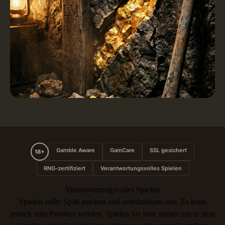
Gamble Aware
GamCare
SSL gesichert
18+
RNG-zertifiziert
Verantwortungsvolles Spielen
Verantwortungsvolles Spielen
Spielen sollte Spaß machen und unterhaltsam sein. Es kann
jedoch zum Problem werden. Spielen Sie bitte immer nur in dem