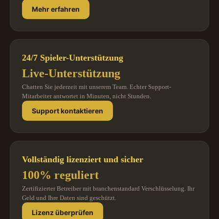
Mehr erfahren
24/7 Spieler-Unterstützung
Live-Unterstützung
Chatten Sie jederzeit mit unserem Team. Echter Support-
Mitarbeiter antwortet in Minuten, nicht Stunden.
Support kontaktieren
Vollständig lizenziert und sicher
100% reguliert
Zertifizierter Betreiber mit branchenstandard Verschlüsselung. Ihr
Geld und Ihre Daten sind geschützt.
Lizenz überprüfen