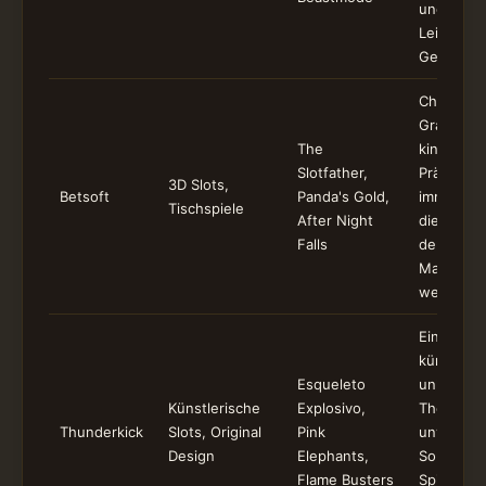
und zuver
Leistung a
Geräten.
Charakter
Grafiken 
The
kinematis
Slotfather,
Präsentat
3D Slots,
Betsoft
Panda's Gold,
immersive
Tischspiele
After Night
die von S
Falls
dem EN-s
Markt ges
werden.
Einzigarti
künstleris
Esqueleto
unkonvent
Künstlerische
Explosivo,
Themen 
Thunderkick
Slots, Original
Pink
unverwec
Design
Elephants,
Sounddes
Flame Busters
Spieler an