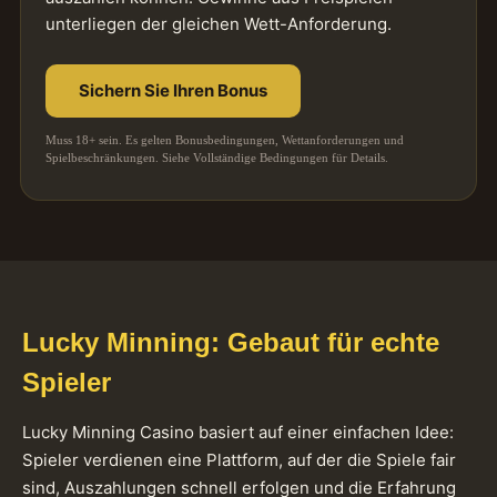
unterliegen der gleichen Wett-Anforderung.
Sichern Sie Ihren Bonus
Muss 18+ sein. Es gelten Bonusbedingungen, Wettanforderungen und
Spielbeschränkungen. Siehe Vollständige Bedingungen für Details.
Lucky Minning: Gebaut für echte
Spieler
Lucky Minning Casino basiert auf einer einfachen Idee:
Spieler verdienen eine Plattform, auf der die Spiele fair
sind, Auszahlungen schnell erfolgen und die Erfahrung