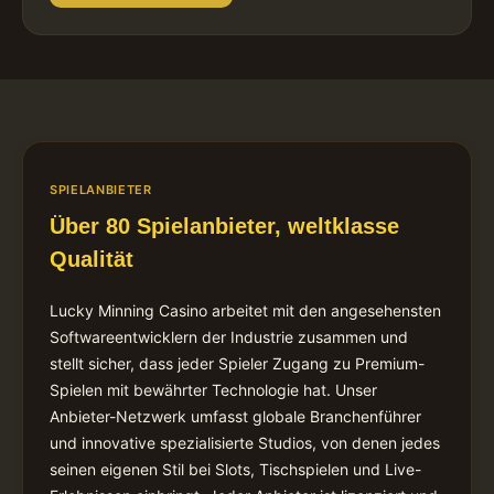
SPIELANBIETER
Über 80 Spielanbieter, weltklasse
Qualität
Lucky Minning Casino arbeitet mit den angesehensten
Softwareentwicklern der Industrie zusammen und
stellt sicher, dass jeder Spieler Zugang zu Premium-
Spielen mit bewährter Technologie hat. Unser
Anbieter-Netzwerk umfasst globale Branchenführer
und innovative spezialisierte Studios, von denen jedes
seinen eigenen Stil bei Slots, Tischspielen und Live-