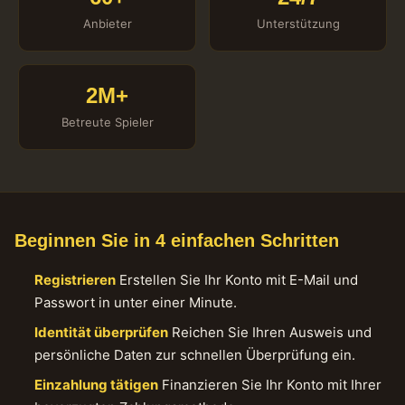
Anbieter
Unterstützung
2M+
Betreute Spieler
Beginnen Sie in 4 einfachen Schritten
Registrieren
Erstellen Sie Ihr Konto mit E-Mail und
Passwort in unter einer Minute.
Identität überprüfen
Reichen Sie Ihren Ausweis und
persönliche Daten zur schnellen Überprüfung ein.
Einzahlung tätigen
Finanzieren Sie Ihr Konto mit Ihrer