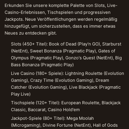
Erkunden Sie unsere komplette Palette von Slots, Live-
Casino-Erlebnissen, Tischspielen und progressiven
Jackpots. Neue Veröffentlichungen werden regelmäßig
hinzugefügt, um sicherzustellen, dass es immer etwas
Neues zu entdecken gibt.
Slots (450+ Titel): Book of Dead (Play'n GO), Starburst
(NetEnt), Sweet Bonanza (Pragmatic Play), Gates of
Olympus (Pragmatic Play), Gonzo's Quest (NetEnt), Big
Bass Bonanza (Pragmatic Play)
Live Casino (180+ Spiele): Lightning Roulette (Evolution
Gaming), Crazy Time (Evolution Gaming), Dream
Catcher (Evolution Gaming), Live Blackjack (Pragmatic
Play Live)
Tischspiele (120+ Titel): European Roulette, Blackjack
Classic, Baccarat, Casino Hold'em
Jackpot-Spiele (80+ Titel): Mega Moolah
(Microgaming), Divine Fortune (NetEnt), Hall of Gods