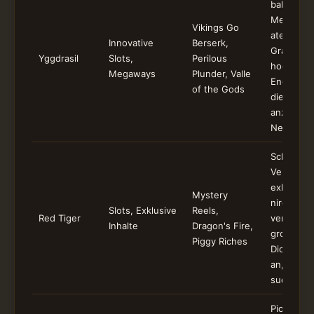
bahnbrec
Mechanik
Vikings Go
atembera
Innovative
Berserk,
Grafiken 
Yggdrasil
Slots,
Perilous
hochgrad
Megaways
Plunder, Valle
Engageme
of the Gods
die moder
anziehen,
Neuerung
Schnelle S
Veröffent
exklusive 
Mystery
nirgendw
Slots, Exklusive
Reels,
Red Tiger
verfügbar
Inhalte
Dragon's Fire,
großzügig
Piggy Riches
Dichte zi
an, die fr
suchen.
Pioniere 