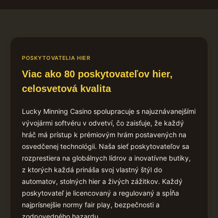
POSKYTOVATELIA HIER
Viac ako 80 poskytovateľov hier,
celosvetová kvalita
Lucky Minning Casino spolupracuje s najuznávanejšími
vývojármi softvéru v odvetví, čo zaisťuje, že každý
hráč má prístup k prémiovým hrám postavených na
osvedčenej technológii. Naša sieť poskytovateľov sa
rozprestiera na globálnych lídrov a inovatívne butiky,
z ktorých každá prináša svoj vlastný štýl do
automatov, stolných hier a živých zážitkov. Každý
poskytovateľ je licencovaný a regulovaný a spĺňa
najprísnejšie normy fair play, bezpečnosti a
zodpovedného hazardu.