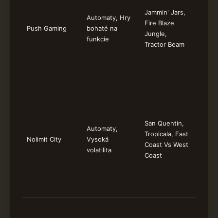
bonus
Jammin' Jars,
Automaty, Hry
hranie
Fire Blaze
Push Gaming
bohaté na
hráčov
Jungle,
funkcie
upred
Tractor Beam
zábav
spúšť
funkci
Odváž
neoch
dizajn
San Quentin,
výnim
Automaty,
Tropicala, East
umení
Nolimit City
Vysoká
Coast Vs West
mecha
volatilita
Coast
ktorá 
skúse
odváž
hráčo
Rýchl