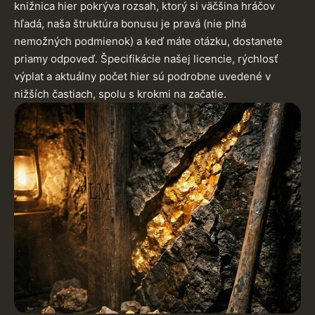
knižnica hier pokrýva rozsah, ktorý si väčšina hráčov
hľadá, naša štruktúra bonusu je pravá (nie plná
nemožných podmienok) a keď máte otázku, dostanete
priamy odpoveď. Špecifikácie našej licencie, rýchlosť
výplat a aktuálny počet hier sú podrobne uvedené v
nižších častiach, spolu s krokmi na začatie.