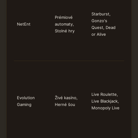
overe
histór
Starburst,
dizajn
Prémiové
Gonzo's
inovat
NetEnt
automaty,
Quest, Dead
bonus
Stolné hry
or Alive
mecha
ktoré 
moder
hazar
Bezko
líder v
živéh
strea
Live Roulette,
skuto
Evolution
Živé kasíno,
Live Blackjack,
krupie
Gaming
Herné šou
Monopoly Live
ponor
štúdi
prostr
uznáv
trhu S