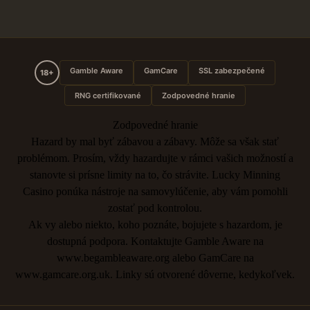
Gamble Aware
GamCare
SSL zabezpečené
18+
RNG certifikované
Zodpovedné hranie
Zodpovedné hranie
Hazard by mal byť zábavou a zábavy. Môže sa však stať
problémom. Prosím, vždy hazardujte v rámci vašich možností a
stanovte si prísne limity na to, čo strávite. Lucky Minning
Casino ponúka nástroje na samovylúčenie, aby vám pomohli
zostať pod kontrolou.
Ak vy alebo niekto, koho poznáte, bojujete s hazardom, je
dostupná podpora. Kontaktujte Gamble Aware na
www.begambleaware.org alebo GamCare na
www.gamcare.org.uk. Linky sú otvorené dôverne, kedykoľvek.